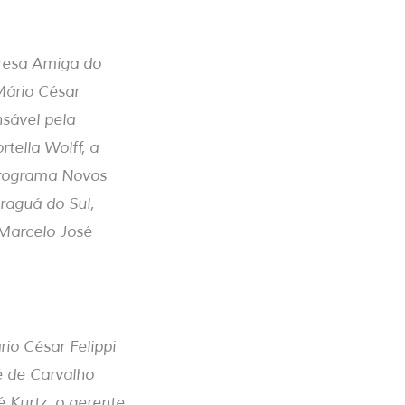
presa Amiga do
Mário César
nsável pela
tella Wolff, a
Programa Novos
raguá do Sul,
 Marcelo José
io César Felippi
ré de Carvalho
sé Kurtz, o gerente