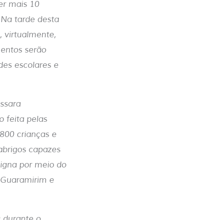
er mais 10
Na tarde desta
, virtualmente,
entos serão
des escolares e
ussara
 feita pelas
1800 crianças e
abrigos capazes
digna por meio do
e Guaramirim e
u durante o