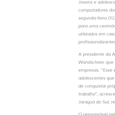
Jovens e adolesc
computadores doa
segunda-feira (31
para uma cerimôn
utilizados em cas
profissionalizante
A presidente da A
Wandscheer, que p
empresas. “Esse e
adolescentes que
de conquistar pró
trabalho”, acresc
Jaraguá do Sul, 
O responsável pel