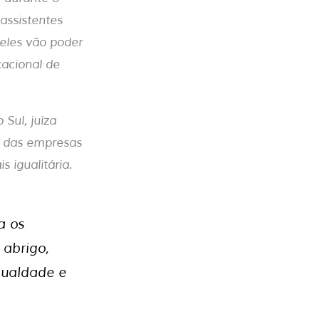
assistentes
 eles vão poder
acional de
Sul, juíza
va das empresas
 igualitária.
a os
 abrigo,
gualdade e