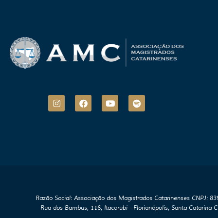
I
F
Y
S
n
a
o
p
s
c
u
o
t
e
t
t
a
b
u
i
g
o
b
f
r
o
e
y
a
k
m
Razão Social: Associação dos Magistrados Catarinenses CNPJ: 8
Rua dos Bambus, 116, Itacorubi - Florianópolis, Santa Catarina 