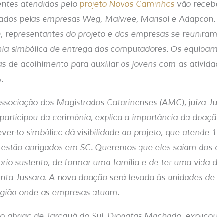
entes atendidos pelo
projeto Novos Caminhos
vão receb
dos pelas empresas Weg, Malwee, Marisol e Adapcon. 
), representantes do projeto e das empresas se reuniram
ia simbólica de entrega dos computadores. Os equipam
as de acolhimento para auxiliar os jovens com as ativida
s.
ssociação dos Magistrados Catarinenses (AMC), juíza J
articipou da cerimônia, explica a importância da doação
vento simbólico dá visibilidade ao projeto, que atende 
 estão abrigados em SC. Queremos que eles saiam dos 
prio sustento, de formar uma família e de ter uma vida 
enta Jussara. A nova doação será levada às unidades d
região onde as empresas atuam.
o abrigo de Jaraguá do Sul, Djonatas Machado, explico