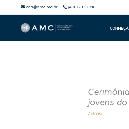
Ir
caa@amc.org.br
(48) 3231.3000
para
o
CONHEÇA
conteúdo
Cerimônia
jovens do
/
Brasil