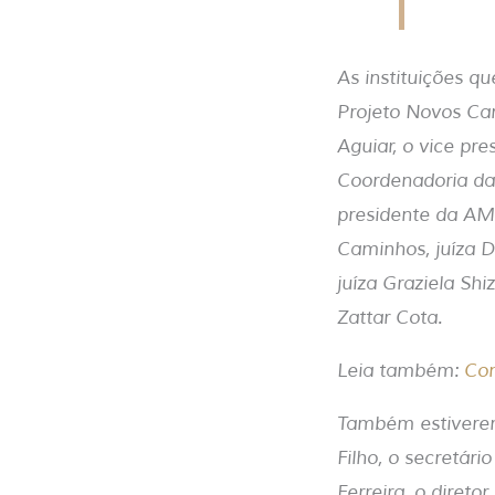
As instituições q
Projeto Novos Cam
Aguiar, o vice pre
Coordenadoria da 
presidente da AM
Caminhos, juíza D
juíza Graziela Sh
Zattar Cota.
Leia também:
Con
Também estiverem
Filho, o secretári
Ferreira, o direto