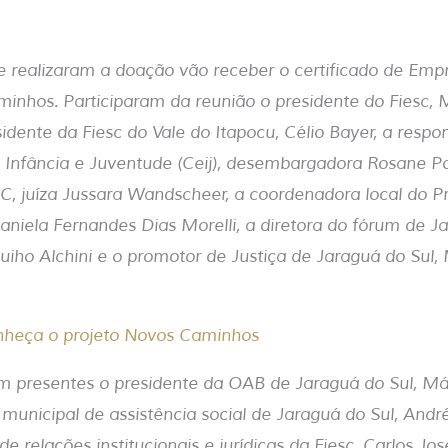
ue realizaram a doação vão receber o certificado de Em
inhos. Participaram da reunião o presidente do Fiesc, 
sidente da Fiesc do Vale do Itapocu, Célio Bayer, a respo
Infância e Juventude (Ceij), desembargadora Rosane Por
C, juíza Jussara Wandscheer, a coordenadora local do 
aniela Fernandes Dias Morelli, a diretora do fórum de Ja
izuiho Alchini e o promotor de Justiça de Jaraguá do Sul,
heça o projeto Novos Caminhos
 presentes o presidente da OAB de Jaraguá do Sul, Már
o municipal de assistência social de Jaraguá do Sul, And
r de relações institucionais e jurídicas da Fiesc, Carlos Jo