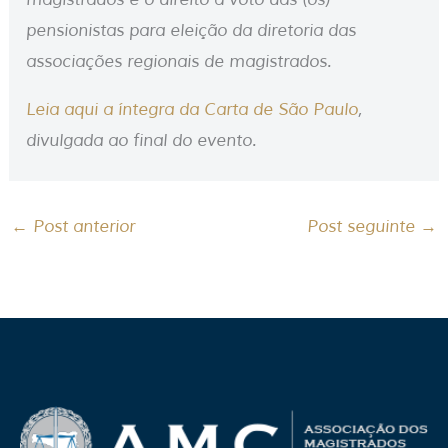
pensionistas para eleição da diretoria das
associações regionais de magistrados.
Leia aqui a íntegra da Carta de São Paulo
,
divulgada ao final do evento.
←
Post anterior
Post seguinte
→