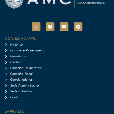
I
F
Y
S
n
a
o
p
s
c
u
o
t
e
t
t
CONHEÇA A AMC
a
b
u
i
Histórico
g
o
b
f
r
o
e
y
Estatuto e Planejamento
a
k
Presidência
m
Diretoria
Conselho Deliberativo
Conselho Fiscal
Coordenadorias
Sede Administrativa
Sede Balneária
Coral
IMPRENSA