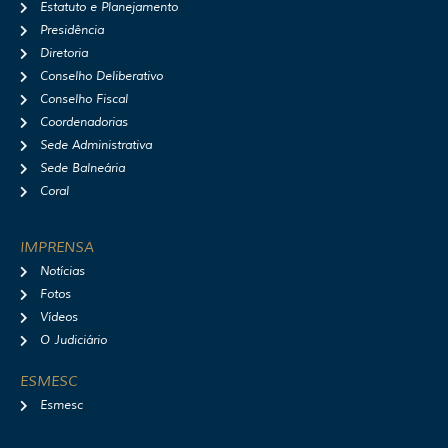
r
o
e
y
Estatuto e Planejamento
a
k
Presidência
m
Diretoria
Conselho Deliberativo
Conselho Fiscal
Coordenadorias
Sede Administrativa
Sede Balneária
Coral
IMPRENSA
Notícias
Fotos
Vídeos
O Judiciário
ESMESC
Esmesc