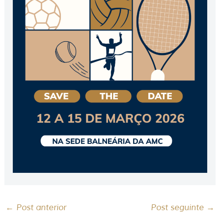
←
Post anterior
Post seguinte
→