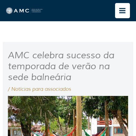
Ir
para
o
conteúdo
AMC celebra sucesso da
temporada de verão na
sede balneária
/
Notícias para associados