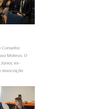
o Conselho
essa Mateus. O
Júnior, ex-
a associação