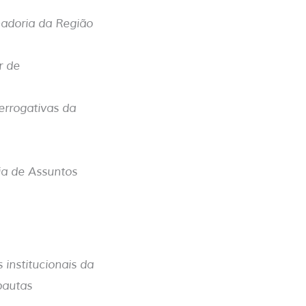
nadoria da Região
r de
errogativas da
ia de Assuntos
institucionais da
pautas