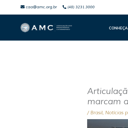
Ir
caa@amc.org.br
(48) 3231.3000
para
o
CONHEÇA
conteúdo
Articulaç
marcam a
/
Brasil
,
Notícias 