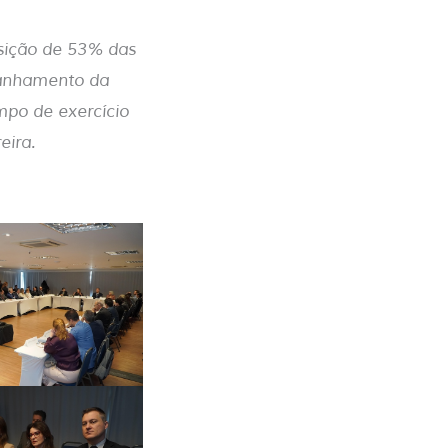
osição de 53% das
panhamento da
mpo de exercício
eira.