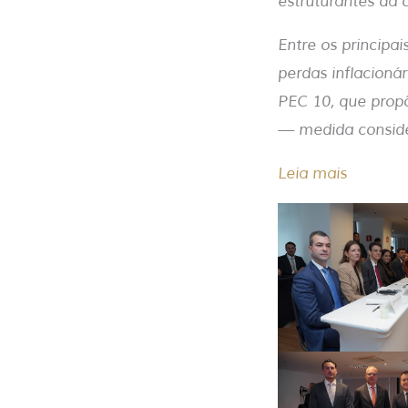
estruturantes da c
Entre os princip
perdas inflacion
PEC 10, que propõ
— medida consider
Leia mais