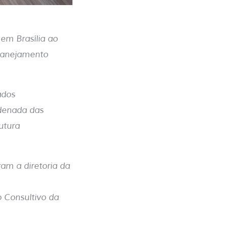
em Brasília ao
planejamento
ados
denada das
utura
am a diretoria da
 Consultivo da