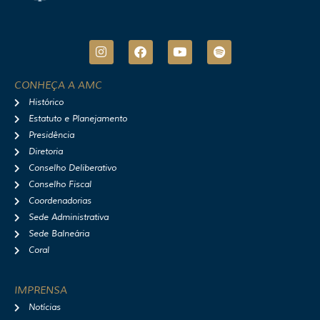
I
F
Y
S
n
a
o
p
s
c
u
o
t
e
t
t
CONHEÇA A AMC
a
b
u
i
Histórico
g
o
b
f
r
o
e
y
Estatuto e Planejamento
a
k
Presidência
m
Diretoria
Conselho Deliberativo
Conselho Fiscal
Coordenadorias
Sede Administrativa
Sede Balneária
Coral
IMPRENSA
Notícias