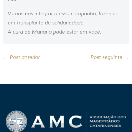
Vamos nos integrar a essa campanha, fazendo
um transplante de solidariedade.
A cura de Mariana pode estar em você.
←
Post anterior
Post seguinte
→