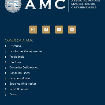
I
F
Y
S
n
a
o
p
s
c
u
o
t
e
t
t
CONHEÇA A AMC
a
b
u
i
Histórico
g
o
b
f
r
o
e
y
Estatuto e Planejamento
a
k
Presidência
m
Diretoria
Conselho Deliberativo
Conselho Fiscal
Coordenadorias
Sede Administrativa
Sede Balneária
Coral