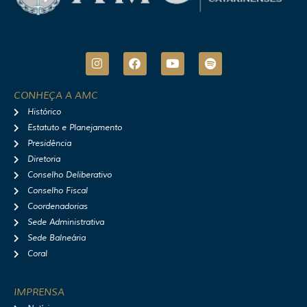
I
F
Y
S
n
a
o
p
s
c
u
o
t
e
t
t
CONHEÇA A AMC
a
b
u
i
Histórico
g
o
b
f
r
o
e
y
Estatuto e Planejamento
a
k
Presidência
m
Diretoria
Conselho Deliberativo
Conselho Fiscal
Coordenadorias
Sede Administrativa
Sede Balneária
Coral
IMPRENSA