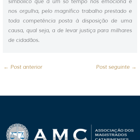
simbólico que a um só tempo nos emociona e
nos orgulha, pelo magnífico trabalho prestado e
toda competência posta à disposição de uma
causa, qual seja, a de levar justiça para milhares
de cidadãos.
←
Post anterior
Post seguinte
→