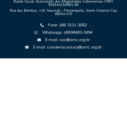
Razão Social: Associação dos Magistrados Catarinenses CNPJ:
83934323/0001-80
Rua dos Bambus, 116, Itacorubi - Florianópolis, Santa Catarina Cep.
88034-570
Fone: (48) 3231-3002
Whatsapp: (48)98483-3494
E-mail: caa@amc.org.br
E-mail: coordenacaocaa@amc.org.br