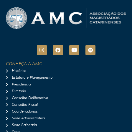
I
F
Y
S
n
a
o
p
s
c
u
o
t
e
t
t
CONHEÇA A AMC
a
b
u
i
Histórico
g
o
b
f
r
o
e
y
Estatuto e Planejamento
a
k
Presidência
m
Diretoria
Conselho Deliberativo
Conselho Fiscal
Coordenadorias
Sede Administrativa
Sede Balneária
Coral