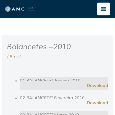
Ir
para
o
conteúdo
Balancetes –2010
/
Brasil
01 BALANCETE| Janeiro 2010
Download
02 BALANCETE| Fevereiro 2010
Download