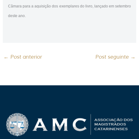
Câmara para a aquisição dos exemplares do livro, lançado em setembro
deste ano.
←
Post anterior
Post seguinte
→