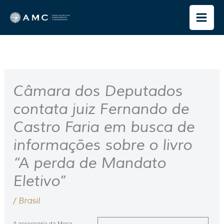
Ir
para
o
conteúdo
Câmara dos Deputados
contata juiz Fernando de
Castro Faria em busca de
informações sobre o livro
“A perda de Mandato
Eletivo”
/
Brasil
A assessoria da Mesa