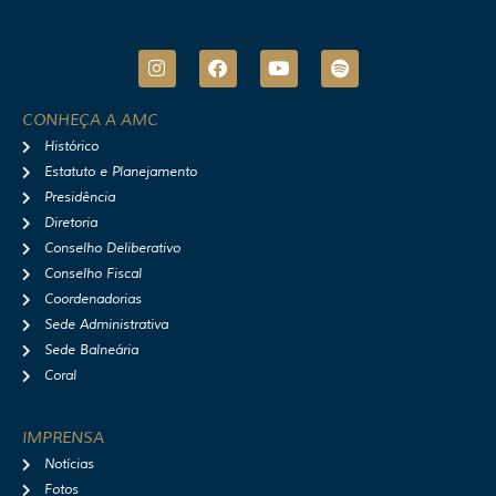
I
F
Y
S
n
a
o
p
s
c
u
o
t
e
t
t
CONHEÇA A AMC
a
b
u
i
Histórico
g
o
b
f
r
o
e
y
Estatuto e Planejamento
a
k
Presidência
m
Diretoria
Conselho Deliberativo
Conselho Fiscal
Coordenadorias
Sede Administrativa
Sede Balneária
Coral
IMPRENSA
Notícias
Fotos