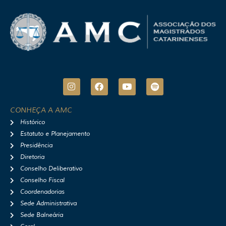
I
F
Y
S
n
a
o
p
s
c
u
o
t
e
t
t
CONHEÇA A AMC
a
b
u
i
Histórico
g
o
b
f
r
o
e
y
Estatuto e Planejamento
a
k
Presidência
m
Diretoria
Conselho Deliberativo
Conselho Fiscal
Coordenadorias
Sede Administrativa
Sede Balneária