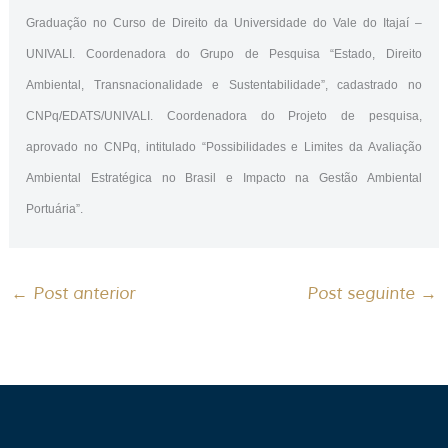
Graduação no Curso de Direito da Universidade do Vale do Itajaí –
UNIVALI. Coordenadora do Grupo de Pesquisa “Estado, Direito
Ambiental, Transnacionalidade e Sustentabilidade”, cadastrado no
CNPq/EDATS/UNIVALI. Coordenadora do Projeto de pesquisa,
aprovado no CNPq, intitulado “Possibilidades e Limites da Avaliação
Ambiental Estratégica no Brasil e Impacto na Gestão Ambiental
Portuária”.
←
Post anterior
Post seguinte
→