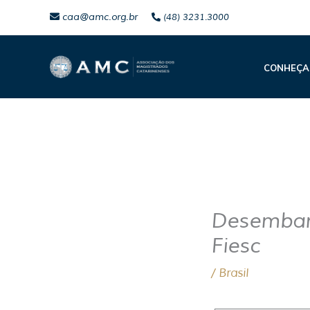
Ir
caa@amc.org.br
(48) 3231.3000
para
o
CONHEÇA
conteúdo
Desembar
Fiesc
/
Brasil