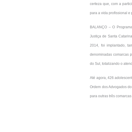
certeza que, com a partic
para a vida profissional 
BALANÇO – O Programa N
Justiça de Santa Catarin
2014, foi implantado, ta
denominadas comarcas po
do Sul, totalizando o ate
Até agora, 426 adolescent
Ordem dos Advogados do 
para outras três comarca