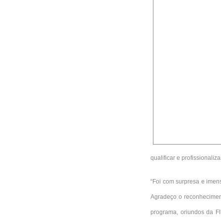
qualificar e profissionali
“Foi com surpresa e imen
Agradeço o reconheciment
programa, oriundos da F