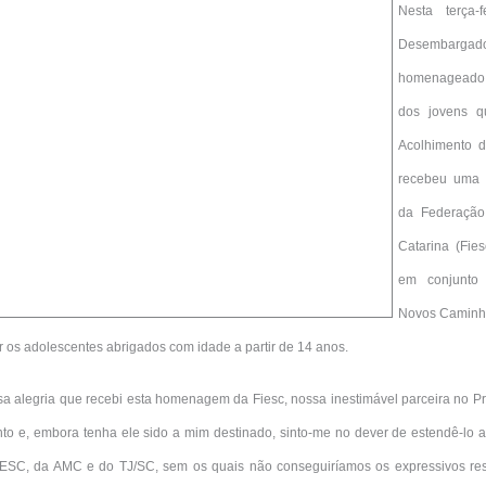
Nesta terça-
Desembargador
homenageado p
dos jovens 
Acolhimento d
recebeu uma 
da Federação 
Catarina (Fie
em conjunto
Novos Caminhos
zar os adolescentes abrigados com idade a partir de 14 anos.
sa alegria que recebi esta homenagem da Fiesc, nossa inestimável parceira no
o e, embora tenha ele sido a mim destinado, sinto-me no dever de estendê-lo a 
IESC, da AMC e do TJ/SC, sem os quais não conseguiríamos os expressivos resu