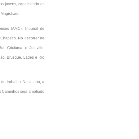
sos jovens, capacitando-os
o Magistrado.
nses (AMC), Tribunal de
e Chapecó. No decorrer de
l, Criciúma, e Joinville,
ão, Brusque, Lages e Rio
 do trabalho. Neste ano, a
s Caminhos seja ampliado