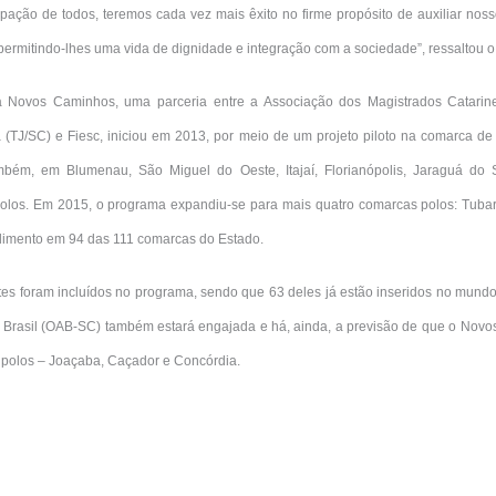
ipação de todos, teremos cada vez mais êxito no firme propósito de auxiliar nos
e permitindo-lhes uma vida de dignidade e integração com a sociedade”, ressaltou 
ovos Caminhos, uma parceria entre a Associação dos Magistrados Catarine
a (TJ/SC) e Fiesc, iniciou em 2013, por meio de um projeto piloto na comarca d
mbém, em Blumenau, São Miguel do Oeste, Itajaí, Florianópolis, Jaraguá do Su
los. Em 2015, o programa expandiu-se para mais quatro comarcas polos: Tubar
ndimento em 94 das 111 comarcas do Estado.
es foram incluídos no programa, sendo que 63 deles já estão inseridos no mundo
Brasil (OAB-SC) também estará engajada e há, ainda, a previsão de que o Novo
s polos – Joaçaba, Caçador e Concórdia.