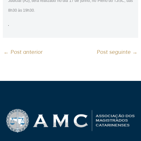
Judicial (AJ), será realizado no dia 17 de junho, no Pleno do TJ/SC, das
8h30 às 19h30.
←
Post anterior
Post seguinte
→