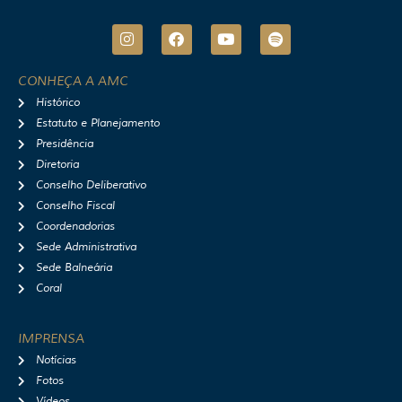
I
F
Y
S
n
a
o
p
s
c
u
o
t
e
t
t
CONHEÇA A AMC
a
b
u
i
Histórico
g
o
b
f
r
o
e
y
Estatuto e Planejamento
a
k
Presidência
m
Diretoria
Conselho Deliberativo
Conselho Fiscal
Coordenadorias
Sede Administrativa
Sede Balneária
Coral
IMPRENSA
Notícias
Fotos
Vídeos