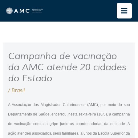
Ir
para
o
conteúdo
Campanha de vacinação
da AMC atende 20 cidades
do Estado
/
Brasil
A Associação dos Magistrados Catarinenses (AMC), por meio do seu
Departamento de Saúde, encerrou, nesta sexta-feira (10/6), a campanha
de vacinação contra a gripe junto às coordenadorias da entidade. A
ação atendeu associados, seus familiares, alunos da Escola Superior da