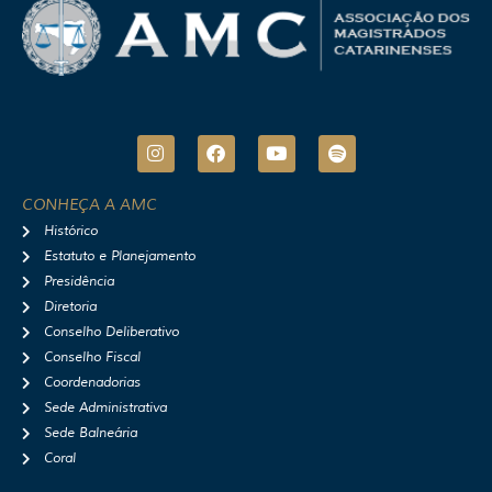
I
F
Y
S
n
a
o
p
s
c
u
o
t
e
t
t
CONHEÇA A AMC
a
b
u
i
Histórico
g
o
b
f
r
o
e
y
Estatuto e Planejamento
a
k
Presidência
m
Diretoria
Conselho Deliberativo
Conselho Fiscal
Coordenadorias
Sede Administrativa
Sede Balneária
Coral