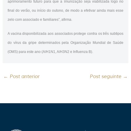
aprimoramento futuro para que a imunização seja viabilizada logo no
final do verão, ou início do outono, de modo a efetivar ainda mais esse
zelo com associado e familiares”, afirma.
A vacina disponibilizada aos associados protege contra os três subtipos
do vírus da gripe determinados pela Organização Mundial de Saúde
(OMS) para este ano (A/H1N1, A/H3N2 e Influenza B).
←
Post anterior
Post seguinte
→