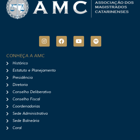
I
F
Y
S
n
a
o
p
s
c
u
o
t
e
t
t
CONHEÇA A AMC
a
b
u
i
Histórico
g
o
b
f
r
o
e
y
Estatuto e Planejamento
a
k
Presidência
m
Diretoria
Conselho Deliberativo
Conselho Fiscal
Coordenadorias
Sede Administrativa
Sede Balneária
Coral