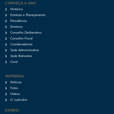
t
e
t
t
CONHEÇA A AMC
a
b
u
i
Histórico
g
o
b
f
r
o
e
y
Estatuto e Planejamento
a
k
Presidência
m
Diretoria
Conselho Deliberativo
Conselho Fiscal
Coordenadorias
Sede Administrativa
Sede Balneária
Coral
IMPRENSA
Notícias
Fotos
Vídeos
O Judiciário
ESMESC