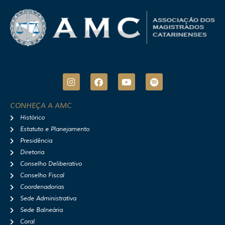
I
F
Y
S
n
a
o
p
s
c
u
o
t
e
t
t
CONHEÇA A AMC
a
b
u
i
Histórico
g
o
b
f
r
o
e
y
Estatuto e Planejamento
a
k
Presidência
m
Diretoria
Conselho Deliberativo
Conselho Fiscal
Coordenadorias
Sede Administrativa
Sede Balneária
Coral