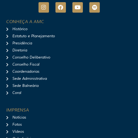
I
F
Y
S
n
a
o
p
s
c
u
o
t
e
t
t
CONHEÇA A AMC
a
b
u
i
Histórico
g
o
b
f
r
o
e
y
Estatuto e Planejamento
a
k
Presidência
m
Diretoria
Conselho Deliberativo
Conselho Fiscal
Coordenadorias
Sede Administrativa
Sede Balneária
Coral
IMPRENSA
Notícias
Fotos
Vídeos