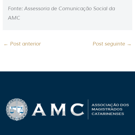
Fonte: Assessoria de Comunicação Social da
AMC
←
Post anterior
Post seguinte
→