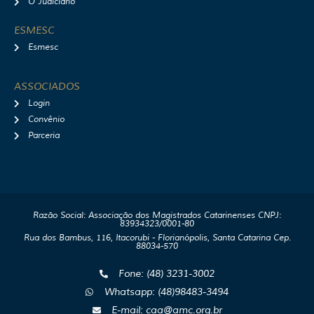
O Judiciário
ESMESC
Esmesc
ASSOCIADOS
Login
Convênio
Parceria
Razão Social: Associação dos Magistrados Catarinenses CNPJ:
83934323/0001-80
Rua dos Bambus, 116, Itacorubi - Florianópolis, Santa Catarina Cep.
88034-570
Fone: (48) 3231-3002
Whatsapp: (48)98483-3494
E-mail: caa@amc.org.br