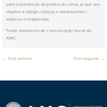
para a prevenção da prática do crime, já que seu
objetivo é atingir crianças e adolescentes”,
explicou a magistrada.
Fonte: Assessoria de Comunicação Social da
AMC
←
Post anterior
Post seguinte
→