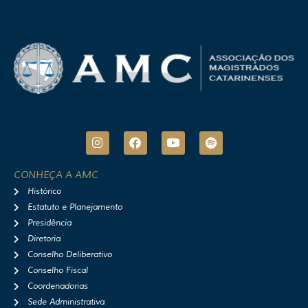
I
F
Y
S
n
a
o
p
s
c
u
o
t
e
t
t
CONHEÇA A AMC
a
b
u
i
Histórico
g
o
b
f
r
o
e
y
Estatuto e Planejamento
a
k
Presidência
m
Diretoria
Conselho Deliberativo
Conselho Fiscal
Coordenadorias
Sede Administrativa