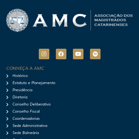
I
F
Y
S
n
a
o
p
s
c
u
o
t
e
t
t
CONHEÇA A AMC
a
b
u
i
Histórico
g
o
b
f
r
o
e
y
Estatuto e Planejamento
a
k
Presidência
m
Diretoria
Conselho Deliberativo
Conselho Fiscal
Coordenadorias
Sede Administrativa
Sede Balneária