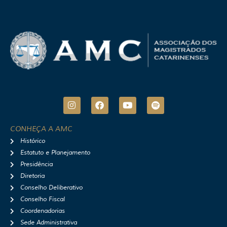
I
F
Y
S
n
a
o
p
s
c
u
o
t
e
t
t
CONHEÇA A AMC
a
b
u
i
Histórico
g
o
b
f
r
o
e
y
Estatuto e Planejamento
a
k
Presidência
m
Diretoria
Conselho Deliberativo
Conselho Fiscal
Coordenadorias
Sede Administrativa