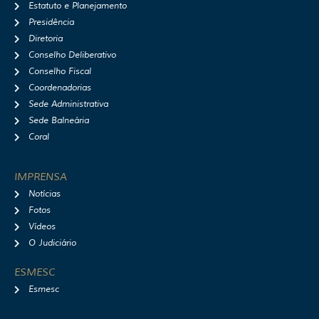
r
o
e
y
Estatuto e Planejamento
a
k
Presidência
m
Diretoria
Conselho Deliberativo
Conselho Fiscal
Coordenadorias
Sede Administrativa
Sede Balneária
Coral
IMPRENSA
Notícias
Fotos
Vídeos
O Judiciário
ESMESC
Esmesc