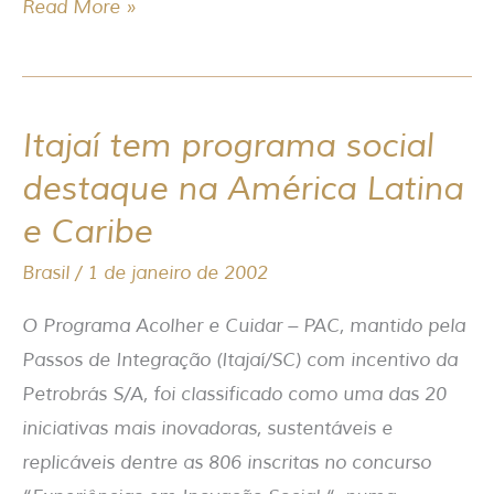
Read More »
Itajaí tem programa social
Itajaí
tem
destaque na América Latina
programa
e Caribe
social
Brasil
/
1 de janeiro de 2002
destaque
na
O Programa Acolher e Cuidar – PAC, mantido pela
América
Passos de Integração (Itajaí/SC) com incentivo da
Latina
Petrobrás S/A, foi classificado como uma das 20
e
iniciativas mais inovadoras, sustentáveis e
Caribe
replicáveis dentre as 806 inscritas no concurso