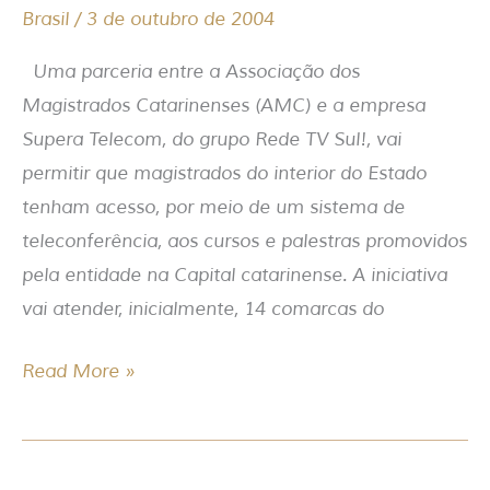
leva
Brasil
/
3 de outubro de 2004
cursos
Uma parceria entre a Associação dos
e
Magistrados Catarinenses (AMC) e a empresa
palestras
Supera Telecom, do grupo Rede TV Sul!, vai
aos
permitir que magistrados do interior do Estado
magistrados
tenham acesso, por meio de um sistema de
do
teleconferência, aos cursos e palestras promovidos
interior
pela entidade na Capital catarinense. A iniciativa
do
vai atender, inicialmente, 14 comarcas do
Estado
Read More »