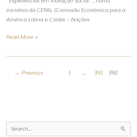
“Experiências em Inovação Social “, numa
iniciativa da CEPAL (Comissão Econômica para a
América Latina e Caribe – Nações
Read More »
←
Previous
1
…
391
392
P