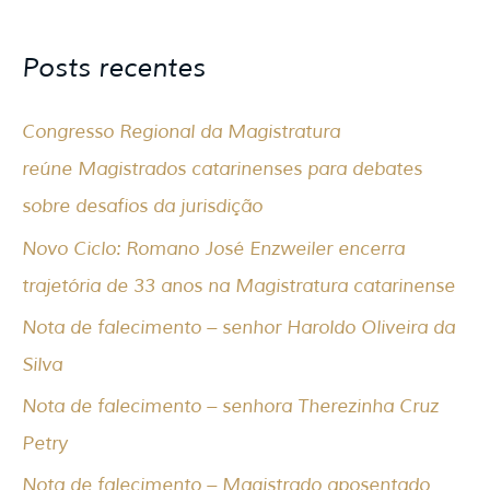
e
s
Posts recentes
q
u
Congresso Regional da Magistratura
i
reúne Magistrados catarinenses para debates
s
sobre desafios da jurisdição
a
Novo Ciclo: Romano José Enzweiler encerra
r
trajetória de 33 anos na Magistratura catarinense
p
Nota de falecimento – senhor Haroldo Oliveira da
o
Silva
r
Nota de falecimento – senhora Therezinha Cruz
:
Petry
Nota de falecimento – Magistrado aposentado