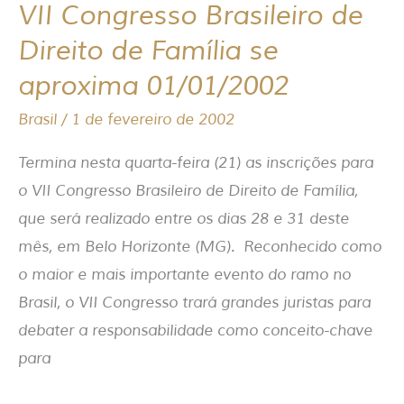
VII Congresso Brasileiro de
VII
Congresso
Direito de Família se
Brasileiro
aproxima 01/01/2002
de
Brasil
/
1 de fevereiro de 2002
Direito
de
Termina nesta quarta-feira (21) as inscrições para
Família
o VII Congresso Brasileiro de Direito de Família,
se
que será realizado entre os dias 28 e 31 deste
aproxima
mês, em Belo Horizonte (MG). Reconhecido como
01/01/2002
o maior e mais importante evento do ramo no
Brasil, o VII Congresso trará grandes juristas para
debater a responsabilidade como conceito-chave
para