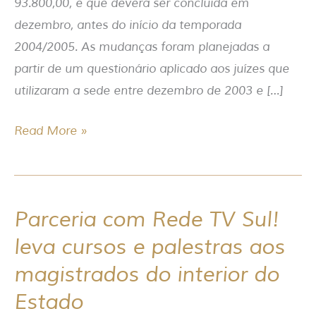
93.800,00, e que deverá ser concluída em
dezembro, antes do início da temporada
2004/2005. As mudanças foram planejadas a
partir de um questionário aplicado aos juízes que
utilizaram a sede entre dezembro de 2003 e […]
Read More »
Parceria com Rede TV Sul!
Parceria
com
leva cursos e palestras aos
Rede
magistrados do interior do
TV
Estado
Sul!