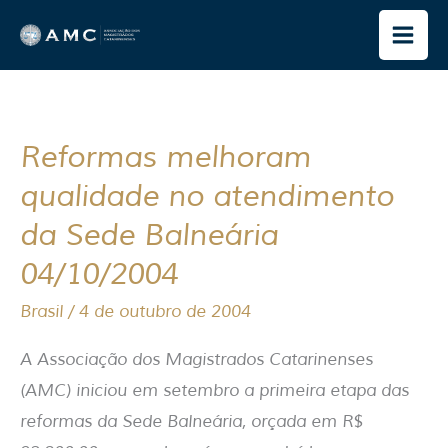
Ir
para
o
conteúdo
Reformas melhoram
Reformas
melhoram
qualidade no atendimento
qualidade
da Sede Balneária
no
04/10/2004
atendimento
da
Brasil
/
4 de outubro de 2004
Sede
A Associação dos Magistrados Catarinenses
Balneária
(AMC) iniciou em setembro a primeira etapa das
04/10/2004
reformas da Sede Balneária, orçada em R$